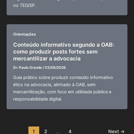
no TED/SP.
Orientações
Conteúdo informativo segundo a OAB:
como produzir posts fortes sem
mercantilizar a advocacia
Dr. Paulo Grande
/
03/06/2026
Guia prático sobre produzir conteúdo informativo
ético na advocacia, alinhado à OAB, sem
mercantilização, com foco em utilidade pública e
responsabilidade digital.
1
2
…
4
Next
→