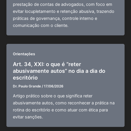
prestação de contas de advogados, com foco em
evitar locupletamento e retenção abusiva, trazendo
práticas de governança, controle interno e
comunicação com o cliente.
Orientações
Art. 34, XXI: o que é “reter
abusivamente autos” no dia a dia do
escritório
Dr. Paulo Grande
/
17/06/2026
Artigo prático sobre o que significa reter
abusivamente autos, como reconhecer a prática na
rotina do escritório e como atuar com ética para
evitar sanções.