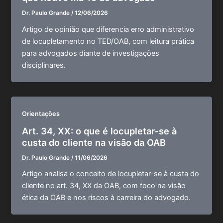
Dr. Paulo Grande
/
12/06/2026
Artigo de opinião que diferencia erro administrativo
de locupletamento no TED/OAB, com leitura prática
para advogados diante de investigações
disciplinares.
Orientações
Art. 34, XX: o que é locupletar‑se à
custa do cliente na visão da OAB
Dr. Paulo Grande
/
11/06/2026
Artigo analisa o conceito de locupletar-se à custa do
cliente no art. 34, XX da OAB, com foco na visão
ética da OAB e nos riscos à carreira do advogado.