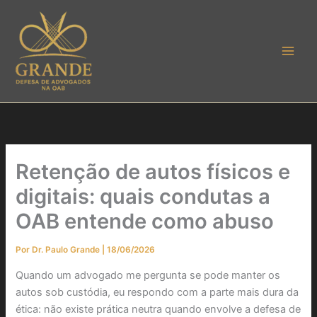
Ir
para
o
conteúdo
Retenção de autos físicos e
digitais: quais condutas a
OAB entende como abuso
Por
Dr. Paulo Grande
|
18/06/2026
Quando um advogado me pergunta se pode manter os
autos sob custódia, eu respondo com a parte mais dura da
ética: não existe prática neutra quando envolve a defesa de