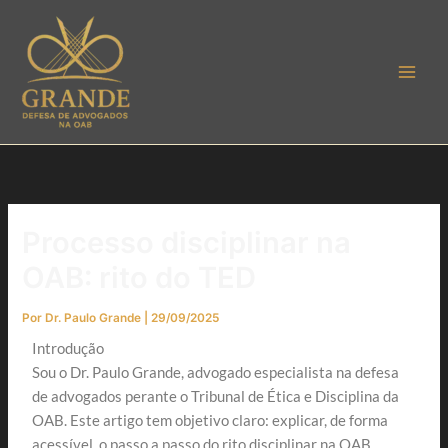
Ir
para
o
conteúdo
Processo disciplinar na
OAB: rito do TED
Por
Dr. Paulo Grande
|
29/09/2025
Introdução
Sou o Dr. Paulo Grande, advogado especialista na defesa
de advogados perante o Tribunal de Ética e Disciplina da
OAB. Este artigo tem objetivo claro: explicar, de forma
acessível, o passo a passo do rito disciplinar na OAB,