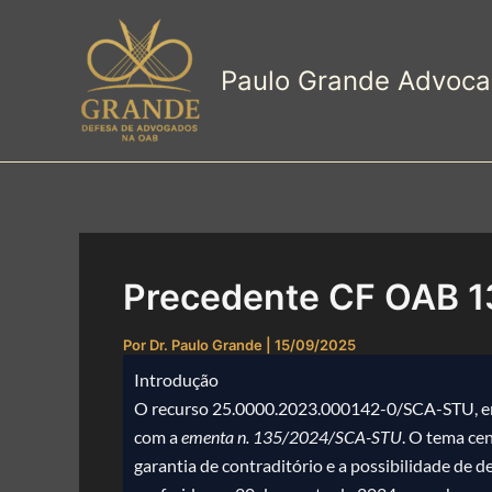
Ir
para
o
Paulo Grande Advoca
conteúdo
Precedente CF OAB 13
Por
Dr. Paulo Grande
|
15/09/2025
Introdução
O recurso 25.0000.2023.000142-0/SCA-STU, en
com a
ementa n. 135/2024/SCA-STU
. O tema cen
garantia de contraditório e a possibilidade de d