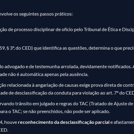
nvolve os seguintes passos práticos:
o de processo disciplinar de ofício pelo Tribunal de Ética e Dis
 59, § 3º, do CED) que identifica as questões, determina o que precis
do advogado e de testemunha arrolada, devidamente notificados. A
ade não é automática apenas pela ausência.
ação relacionada à angariação de causas exige prova direta de con
dade de desclassificação da conduta para violação ao art. 7º do CE
servando trânsito em julgado e regras do TAC (Tratado de Ajuste
ara o TAC; se não preenchidos, não pode ser aplicado.
24, houve
reconhecimento da desclassificação parcial
e afastame
CED.