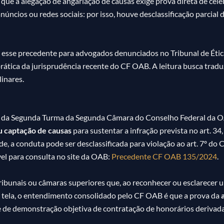
que a alegação de angariação de causas exige prova direta de cel
núncios ou redes sociais: por isso, houve desclassificação parcial 
ica esse precedente para advogados denunciados no Tribunal de Étic
 prática da jurisprudência recente do CF OAB. A leitura busca trad
inares.
da Segunda Turma da Segunda Câmara do Conselho Federal da O
u captação de causas
para sustentar a infração prevista no art. 34
, a conduta pode ser desclassificada para violação ao art. 7º do C
el para consulta no site da OAB:
Precedente CF OAB 135/2024
.
tribunais ou câmaras superiores que, ao reconhecer ou esclarece
tela, o entendimento consolidado pelo CF OAB é que a prova da
 de demonstração objetiva de contratação de honorários derivada