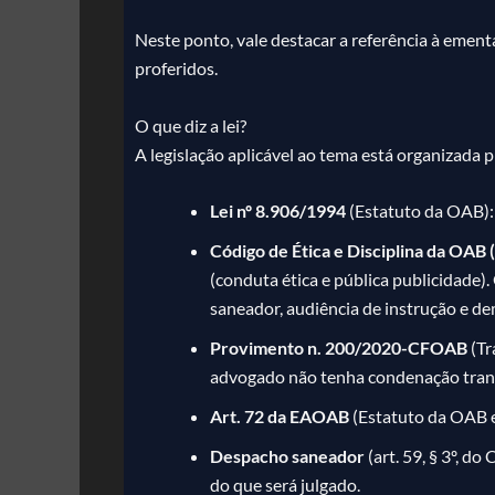
Neste ponto, vale destacar a referência à ement
proferidos.
O que diz a lei?
A legislação aplicável ao tema está organizada 
Lei nº 8.906/1994
(Estatuto da OAB): 
Código de Ética e Disciplina da OAB
(conduta ética e pública publicidade)
saneador, audiência de instrução e de
Provimento n. 200/2020-CFOAB
(Tr
advogado não tenha condenação trans
Art. 72 da EAOAB
(Estatuto da OAB e
Despacho saneador
(art. 59, § 3º, d
do que será julgado.