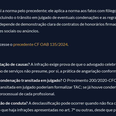
i a norma pelo precedente; ele aplica a norma aos fatos com fôleg
incluindo o trânsito em julgado de eventuais condenações e as regr
depende de demonstração clara de contratos de honorários firmad
s sociais ou anúncios.
acesse o
precedente CF OAB 135/2024
.
tação de causas?
A infração exige prova de que o advogado celeb
 de serviços não presume, por si, a prática de angariação conforme
condenação transitada em julgado?
O Provimento 200/2020-CFOAB
sitada em julgado poderiam formalizar TAC; se já houve condena
processual de cada profissional.
ação de conduta?
A desclassificação pode ocorrer quando não fica c
 que haja infrações apresentadas no art. 7º ou outras, desde que 