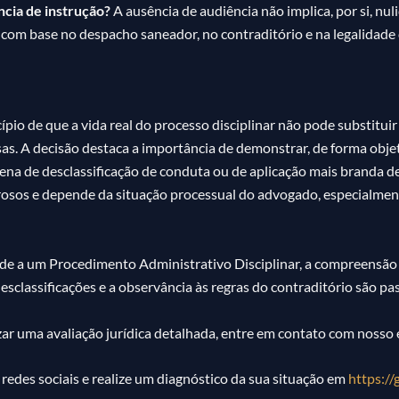
ncia de instrução?
A ausência de audiência não implica, por si, nul
 com base no despacho saneador, no contraditório e na legalidade
io de que a vida real do processo disciplinar não pode substitui
as. A decisão destaca a importância de demonstrar, de forma objet
na de desclassificação de conduta ou de aplicação mais branda de
orosos e depende da situação processual do advogado, especialme
e a um Procedimento Administrativo Disciplinar, a compreensão des
sclassificações e a observância às regras do contraditório são pas
izar uma avaliação jurídica detalhada, entre em contato com nosso e
redes sociais e realize um diagnóstico da sua situação em
https://