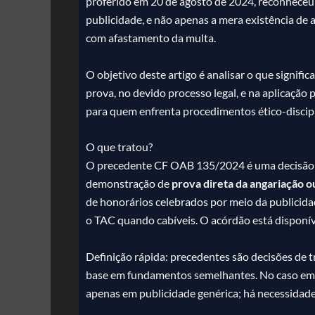
proferido em 20 de agosto de 2024, reconheceu 
publicidade, e não apenas a mera existência de a
com afastamento da multa.
O objetivo deste artigo é analisar o que signif
prova, no devido processo legal, e na aplicação
para quem enfrenta procedimentos ético-discipl
O que tratou?
O precedente CF OAB 135/2024 é uma decisão 
demonstração de
prova direta da angariação o
de honorários celebrados por meio da publicidade
o TAC quando cabíveis. O acórdão está disponív
Definição rápida: precedentes são decisões de 
base em fundamentos semelhantes. No caso em 
apenas em publicidade genérica; há necessidade