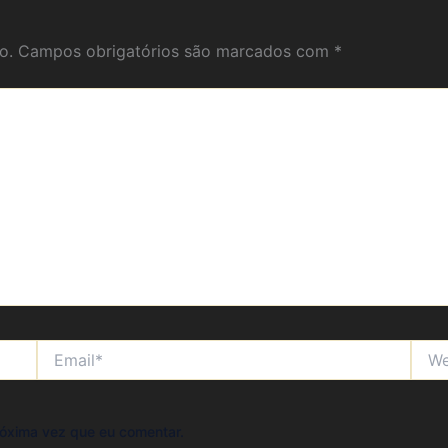
o.
Campos obrigatórios são marcados com
*
Email*
Webs
óxima vez que eu comentar.