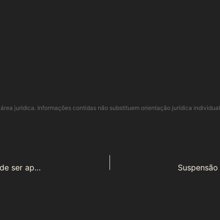
área jurídica. Informações contidas não substituem orientação jurídica individua
Quando atuar em causa com impedimento deixa de ser apenas processual: a dobra face disciplinar da OAB/SP