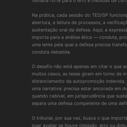
humana forte para o erro e medidas de cor
Na prática, cada sessão do TED/SP funcion
abertura, a leitura de processos, a verifi
sustentação oral da defesa. Aqui, a expres
importa para a análise ética — conduta, pr
uma lente pela qual a defesa precisa tran
conduta debatida.
O desafio não está apenas em citar o que 
muitos casos, as teses giram em torno de in
distanciamento da autopromoção indevida, 
uma narrativa: precisa estar ancorada em do
quando cabível, em jurisprudência que suste
separa uma defesa competente de uma defes
O tribunal, por sua vez, busca o que import
quer avaliar se houve omissão, erro ou dol