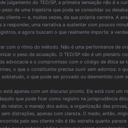
e julgamento do TED/SP, a primeira sensação não é a cur
É o peso de uma trajetória que pode se consolidar ou desab
eu cliente — e, muitas vezes, da sua própria carreira. A an
a responder, uma narrativa a sustentar com poucos minuto
egistros, e agora buscam o que realmente importa: a verdad
rar com o ritmo do método. Não é uma performance de ora
nizar o peso da acusação. O TED/SP não é um plenário com
 da advocacia e o compromisso com o código de ética se t
mes, o que o constituinte precisa ouvir sem adornos: o q
, sobretudo, o que pode ser provado ou desmentido com se
o está apenas com um discurso pronto. Ele está com um ro
 daquilo que pode ficar como registro na jurisprudência é
o do relator, o manejo dos autos, a organização das provas,
 sem distrações, apenas com clareza. O medo, então, migra
rcorrida pelo seu cliente não é tão estreita quanto parec