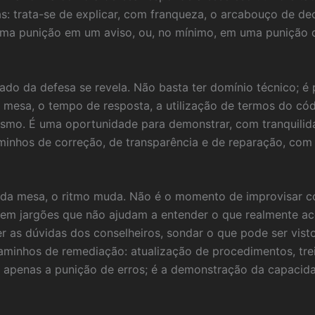
s: trata-se de explicar, com franqueza, o arcabouço de de
ma punição em um aviso, ou, no mínimo, em uma punição q
do da defesa se revela. Não basta ter domínio técnico; é p
mesa, o tempo de resposta, a utilização de termos do códig
nismo. É uma oportunidade para demonstrar, com tranquilid
nhos de correção, de transparência e de reparação, com 
da mesa, o ritmo muda. Não é o momento de improvisar co
 em jargões que não ajudam a entender o que realmente ac
ver as dúvidas dos conselheiros, sondar o que pode ser vi
r caminhos de remediação: atualização de procedimentos, tre
 é apenas a punição de erros; é a demonstração da capacid