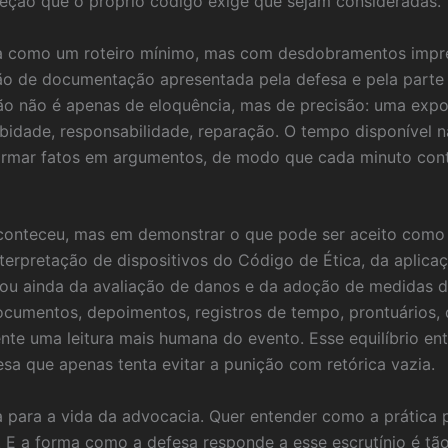
reção que o próprio código exige que sejam consideradas.
a como um roteiro mínimo, mas com desdobramentos imprevi
cação de documentação apresentada pela defesa e pela part
são não é apenas de eloquência, mas de precisão: uma exp
obidade, responsabilidade, reparação. O tempo disponível n
sformar fatos em argumentos, de modo que cada minuto con
aconteceu, mas em demonstrar o que pode ser aceito como 
terpretação de dispositivos do Código de Ética, da aplicaç
ou ainda da avaliação de danos e da adoção de medidas de
cumentos, depoimentos, registros de tempo, prontuários, d
nte uma leitura mais humana do evento. Esse equilíbrio ent
a que apenas tenta evitar a punição com retórica vazia.
a para a vida da advocacia. Quer entender como a prática p
o. E a forma como a defesa responde a esse escrutínio é t