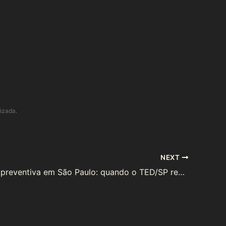
lizada.
NEXT
Suspensão preventiva em São Paulo: quando o TED/SP recorre a essa medida extrema