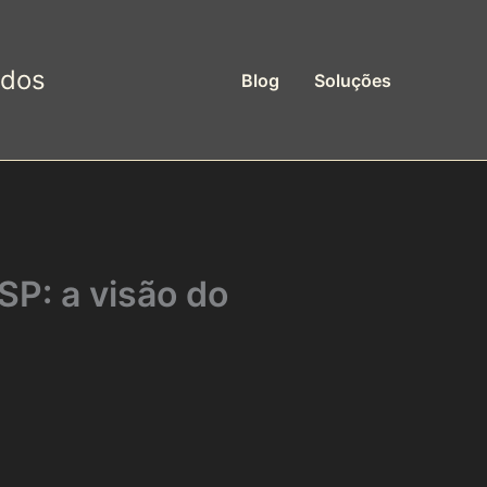
ados
Blog
Soluções
P: a visão do